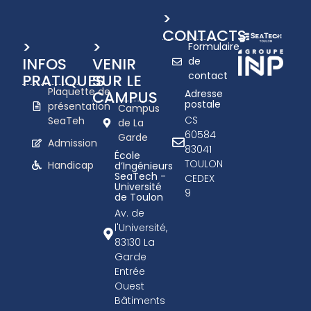
>
CONTACTS
>
>
Formulaire
INFOS
VENIR
de
contact
PRATIQUES
SUR LE
Plaquette de
CAMPUS
Adresse
postale
présentation
Campus
CS
SeaTeh
de La
60584
Garde
Admission
83041
École
TOULON
Handicap
d’Ingénieurs
SeaTech -
CEDEX
Université
9
de Toulon
Av. de
l'Université,
83130 La
Garde
Entrée
Ouest
Bâtiments