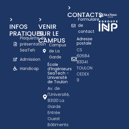
>
CONTACTS
>
>
Formulaire
INFOS
VENIR
de
contact
PRATIQUES
SUR LE
Plaquette de
CAMPUS
Adresse
postale
présentation
Campus
CS
SeaTeh
de La
60584
Garde
Admission
83041
École
TOULON
Handicap
d’Ingénieurs
SeaTech -
CEDEX
Université
9
de Toulon
Av. de
l'Université,
83130 La
Garde
Entrée
Ouest
Bâtiments