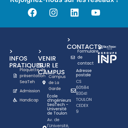
>
CONTACTS
>
>
Formulaire
INFOS
VENIR
de
contact
PRATIQUES
SUR LE
Plaquette de
CAMPUS
Adresse
postale
présentation
Campus
CS
SeaTeh
de La
60584
Garde
Admission
83041
École
TOULON
Handicap
d’Ingénieurs
SeaTech -
CEDEX
Université
9
de Toulon
Av. de
l'Université,