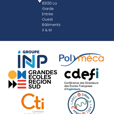
83130 La
Garde
Entrée
Ouest
Bâtiments
X & M