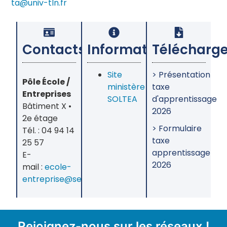
ta@univ-tln.fr
Contacts
Informations
Télécharge
Site
> Présentation
Pôle École /
ministère
taxe
Entreprises
SOLTEA
d'apprentissage
Bâtiment X •
2026
2e étage
> Formulaire
Tél. : 04 94 14
taxe
25 57
apprentissage
E-
2026
mail :
ecole-
entreprise@seatech.fr
Rejoignez-nous sur les réseaux !