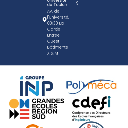
Université
9
de Toulon
Av. de
l'Université,
83130 La
Garde
Entrée
Ouest
Bâtiments
X & M