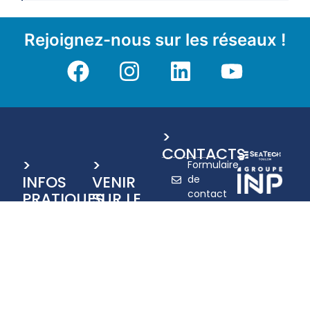
Rejoignez-nous sur les réseaux !
>
CONTACTS
>
>
Formulaire
INFOS
VENIR
de
contact
PRATIQUES
SUR LE
Plaquette de
CAMPUS
Adresse
postale
présentation
Campus
CS
SeaTeh
de La
60584
Garde
Admission
83041
École
TOULON
Handicap
d’Ingénieurs
SeaTech -
CEDEX
Université